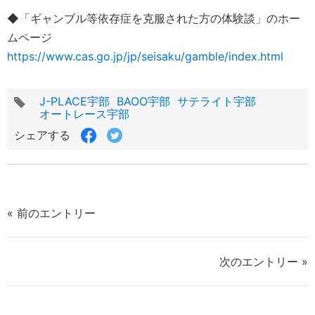
◆「ギャンブル等依存症を克服された方の体験談」のホー
ムページ
https://www.cas.go.jp/jp/seisaku/gamble/index.html
タ
J-PLACE宇部
BAOO宇部
サテライト宇部
グ
オートレース宇部
Facebook
Twitter
シェアする
で
で
シ
シ
ェ
ェ
ア
ア
す
す
« 前のエントリー
る
る
次のエントリー »