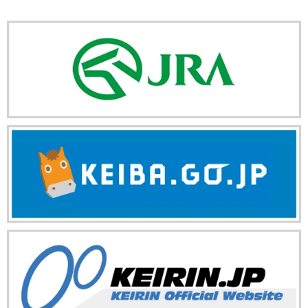
ー
ト
数
リ
ー
数