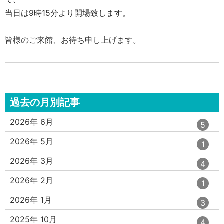
当日は9時15分より開場致します。
皆様のご来館、お待ち申し上げます。
過去の月別記事
エ
件
2026年 6月
5
ン
ト
エ
件
2026年 5月
1
リ
ン
ー
ト
エ
件
2026年 3月
4
数
リ
ン
ー
ト
エ
件
2026年 2月
1
数
リ
ン
ー
ト
エ
件
2026年 1月
3
数
リ
ン
ー
ト
エ
件
2025年 10月
4