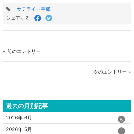
タ
サテライト宇部
グ
Facebook
Twitter
シェアする
で
で
シ
シ
ェ
ェ
ア
ア
す
す
« 前のエントリー
る
る
次のエントリー »
過去の月別記事
エ
件
2026年 6月
5
ン
ト
エ
件
2026年 5月
1
リ