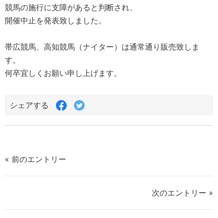
競馬の施行に支障があると判断され、
開催中止を発表致しました。
帯広競馬、高知競馬（ナイター）は通常通り販売致しま
す。
何卒宜しくお願い申し上げます。
Facebook
Twitter
シェアする
で
で
シ
シ
ェ
ェ
ア
ア
す
す
« 前のエントリー
る
る
次のエントリー »