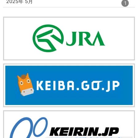
ト
エ
件
2025年 5月
1
数
リ
ン
ー
ト
数
リ
ー
数