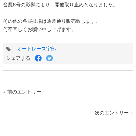
台風6号の影響により、開催取り止めとなりました。
その他の各競技場は通常通り販売致します。
何卒宜しくお願い申し上げます。
タ
オートレース宇部
グ
Facebook
Twitter
シェアする
で
で
シ
シ
ェ
ェ
ア
ア
す
す
« 前のエントリー
る
る
次のエントリー »