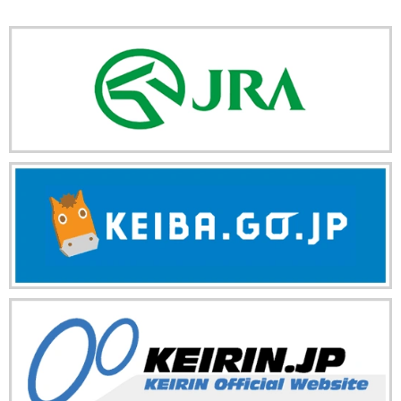
ー
ト
数
リ
ー
数