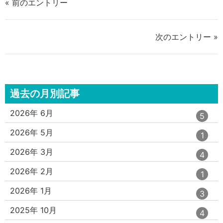
« 前のエントリー
る
る
次のエントリー »
過去の月別記事
エ
件
2026年 6月
5
ン
ト
エ
件
2026年 5月
1
リ
ン
ー
ト
エ
件
2026年 3月
4
数
リ
ン
ー
ト
エ
件
2026年 2月
1
数
リ
ン
ー
ト
エ
件
2026年 1月
3
数
リ
ン
ー
ト
エ
件
2025年 10月
4
数
リ
ン