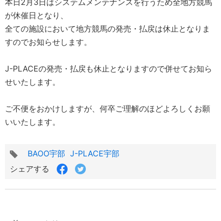
本日2月3日はシステムメンテナンスを行うため全地方競馬
が休催日となり、
全ての施設において地方競馬の発売・払戻は休止となりま
すのでお知らせします。
J-PLACEの発売・払戻も休止となりますので併せてお知ら
せいたします。
ご不便をおかけしますが、何卒ご理解のほどよろしくお願
いいたします。
タ
BAOO宇部
J-PLACE宇部
グ
Facebook
Twitter
シェアする
で
で
シ
シ
ェ
ェ
ア
ア
す
す