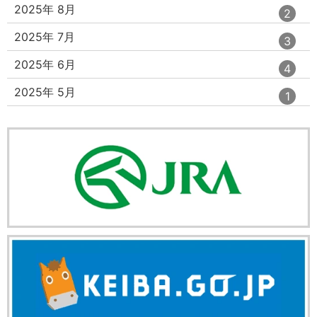
ー
ト
エ
件
2025年 8月
2
数
リ
ン
ー
ト
エ
件
2025年 7月
3
数
リ
ン
ー
ト
エ
件
2025年 6月
4
数
リ
ン
ー
ト
エ
件
2025年 5月
1
数
リ
ン
ー
ト
数
リ
ー
数