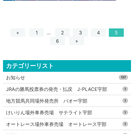
«
1
…
2
3
4
5
6
»
カテゴリーリスト
お知らせ
157
JRAの勝馬投票券の発売・払戻 J-PLACE宇部
1
地方競馬共同場外発売所 バオー宇部
1
けいりん場外車券売場 サテライト宇部
1
オートレース場外車券売場 オートレース宇部
1