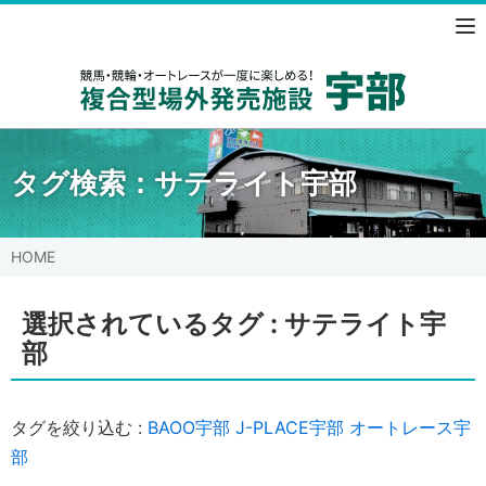
競馬・競
タグ検索：
サテライト宇部
HOME
選択されているタグ :
サテライト宇
部
タグを絞り込む :
BAOO宇部
J-PLACE宇部
オートレース宇
部