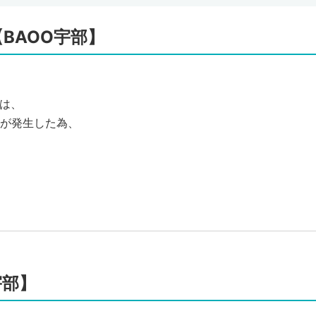
BAOO宇部】
馬は、
が発生した為、
宇部】