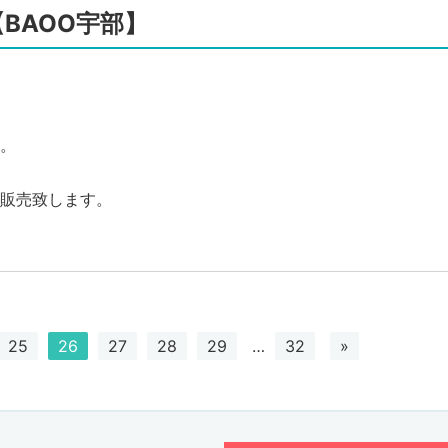
BAOO宇部】
。
販売致します。
25
26
27
28
29
…
32
»