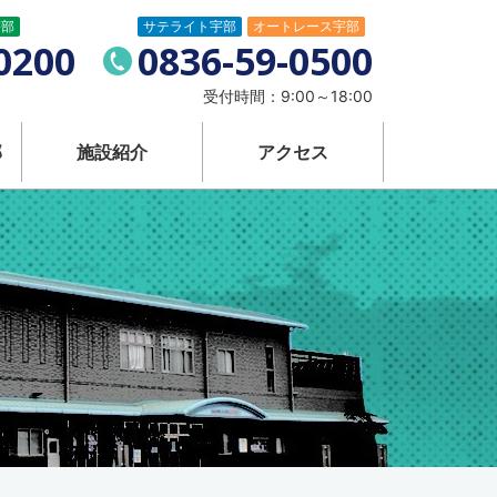
宇部
サテライト宇部
オートレース宇部
発売施設 宇部
電
0200
0836-59-0500
話
受付時間：
9:00～18:00
番
部
施設紹介
アクセス
号：