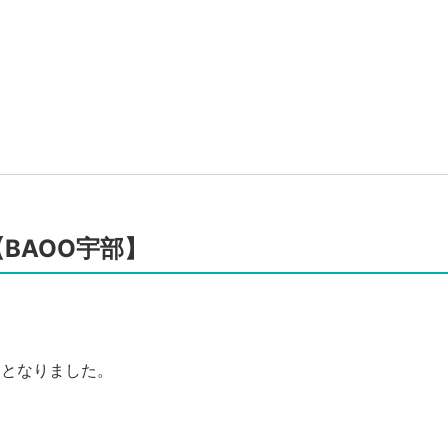
、
BAOO宇部】
、
めとなりました。