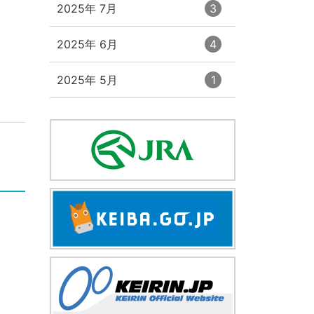
エ
件
2025年 7月
3
リ
ン
ー
ト
数
エ
件
2025年 6月
4
リ
ン
ー
ト
数
エ
件
2025年 5月
1
リ
ン
ー
ト
数
リ
ー
数