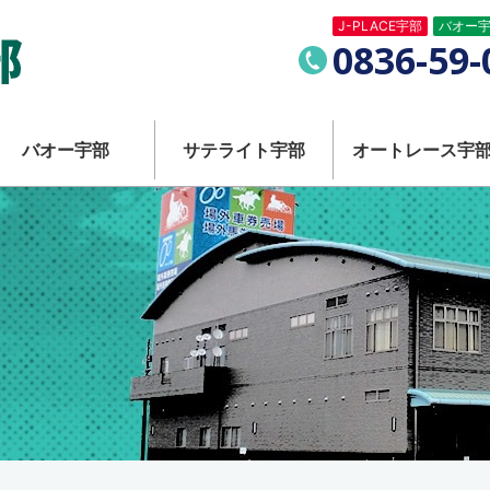
J-PLACE宇部
バオー
競馬・競輪・オートレースが一度に楽しめる！ 複合型場外
電
0836-59-
話
番
バオー宇部
サテライト宇部
オートレース宇
号：