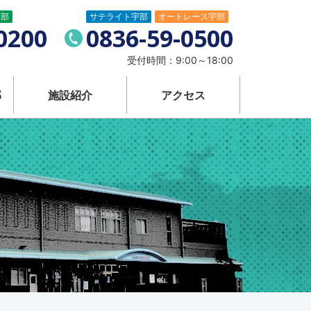
宇部
サテライト宇部
オートレース宇部
発売施設 宇部
電
0200
0836-59-0500
話
受付時間：
9:00～18:00
番
部
施設紹介
アクセス
号：