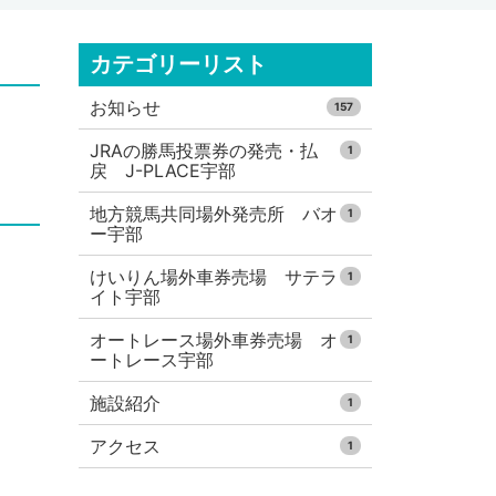
カテゴリーリスト
お知らせ
157
JRAの勝馬投票券の発売・払
1
戻 J-PLACE宇部
地方競馬共同場外発売所 バオ
1
ー宇部
けいりん場外車券売場 サテラ
1
イト宇部
オートレース場外車券売場 オ
1
ートレース宇部
施設紹介
1
アクセス
1