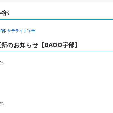
宇部
宇部
サテライト宇部
更新のお知らせ【BAOO宇部】
た。
す。