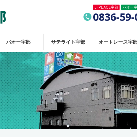
J-PLACE宇部
バオー
競馬・競輪・オートレースが一度に楽しめる！ 複合型場外
電
0836-59-
話
番
バオー宇部
サテライト宇部
オートレース宇
号：